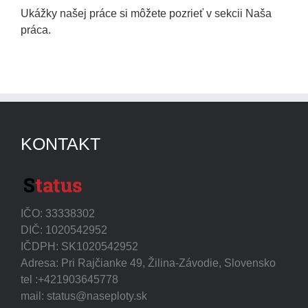
Ukážky našej práce si môžete pozrieť v sekcii Naša
práca.
KONTAKT
IČO: 33338302
DIČ: 1020542952
IČDPH: SK1020542952
Adresa: Pri Rajčianke 49, Žilina-Závodie, Slovensko
tel :+421903645778
mail: status@naseploty.sk