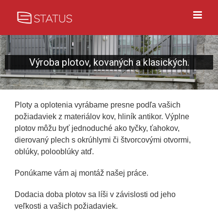
Výroba plotov, kovaných a klasických.
Ploty a oplotenia vyrábame presne podľa vašich
požiadaviek z materiálov kov, hliník antikor. Výplne
plotov môžu byť jednoduché ako tyčky, ťahokov,
dierovaný plech s okrúhlymi či štvorcovými otvormi,
oblúky, polooblúky atď.
Ponúkame vám aj montáž našej práce.
Dodacia doba plotov sa líši v závislosti od jeho
veľkosti a vašich požiadaviek.