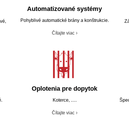
Automatizované systémy
Pohyblivé automatické brány a konštrukcie.
vé,
Zá
Oplotenia pre dopytok
é.
Koterce, ….
Špec