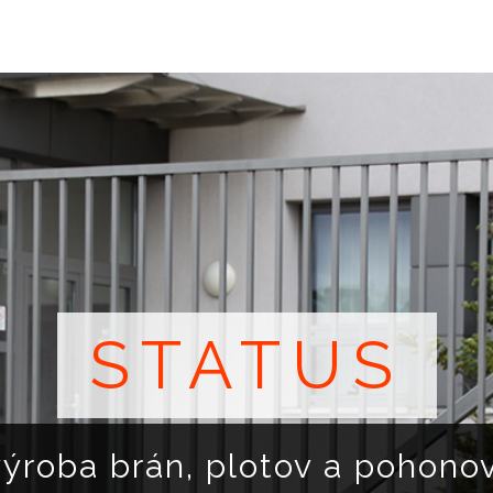
STATUS
výroba brán, plotov a pohono